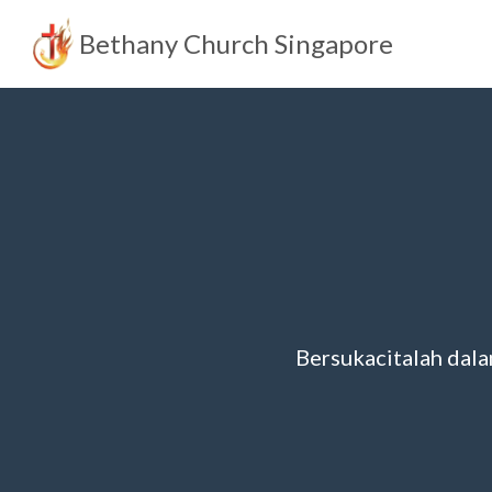
Bethany Church Singapore
Skip
to
content
Bersukacitalah dala