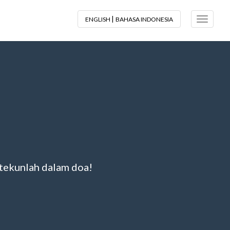
|
ENGLISH
BAHASA INDONESIA
Toggle N
rtekunlah dalam doa!